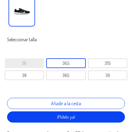
Seleccionar talla
36
36,5
37,5
38
38,5
39
¡Pídelo ya!