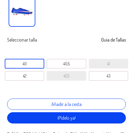
Seleccionar talla
Guía de Tallas
40
40,5
41
42
42,5
43
¡Pídelo ya!