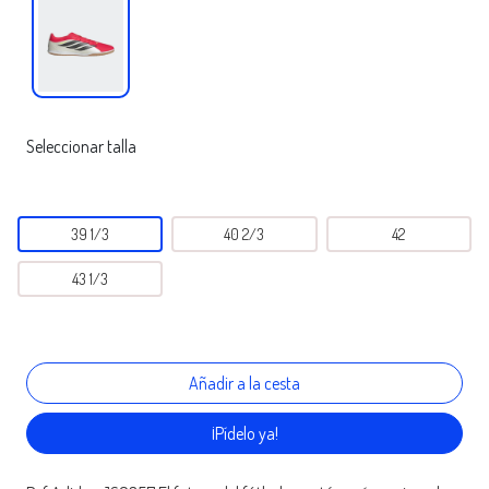
Seleccionar talla
39 1/3
40 2/3
42
43 1/3
¡Pídelo ya!