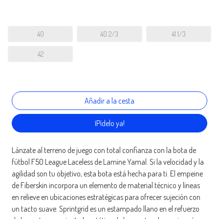
40
40 2/3
41 1/3
42
¡Pídelo ya!
Lánzate al terreno de juego con total confianza con la bota de
fútbol F50 League Laceless de Lamine Yamal. Si la velocidad y la
agilidad son tu objetivo, esta bota está hecha para ti. El empeine
de Fiberskin incorpora un elemento de material técnico y líneas
en relieve en ubicaciones estratégicas para ofrecer sujeción con
un tacto suave. Sprintgrid es un estampado llano en el refuerzo