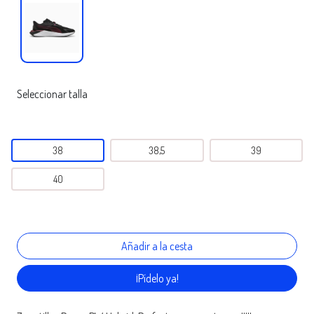
Seleccionar talla
38
38,5
39
40
¡Pídelo ya!