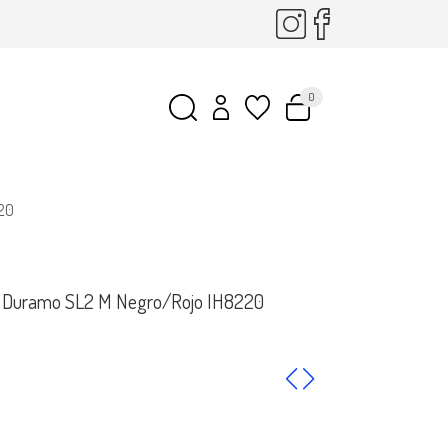
0
220
as Duramo SL2 M Negro/Rojo IH8220