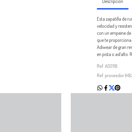
Descripción
Esta zapatilla de r
velocidad y resiste
con un empeine de 
que te proporciona
Adiwear de gran res
en pista o asfalto.
Ref. A02118
Ref. proveedor IH