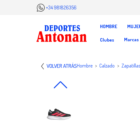
+34 981826356
HOMBRE
MUJE
Marcas
Clubes
VOLVER ATRÁS
Hombre
Calzado
Zapatilla