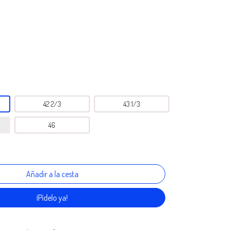
42 2/3
43 1/3
46
¡Pídelo ya!