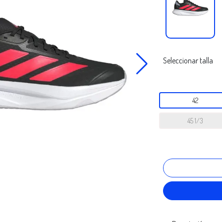
Seleccionar talla
42
45 1/3