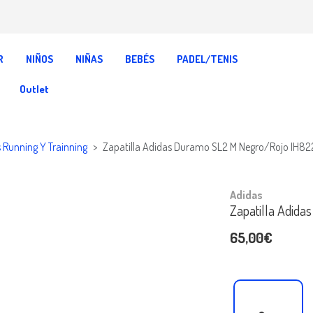
R
NIÑOS
NIÑAS
BEBÉS
PADEL/TENIS
Outlet
s Running Y Trainning
Zapatilla Adidas Duramo SL2 M Negro/Rojo IH8
Adidas
Zapatilla Adid
65,00€