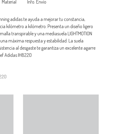
Material
Info. Envío
unning adidas te ayuda a mejorar tu constancia,
ncia kilómetro a kilómetro. Presenta un diseño ligero
malla transpirable y una mediasuela LIGHTMOTION
 una máxima respuesta y estabilidad. La suela
istencia al desgaste te garantiza un excelente agarre
 Ref Adidas IH8220
8220