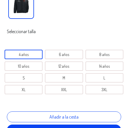
Seleccionar talla
4 años
6 años
8 años
10 años
12 años
14 años
S
M
L
XL
XXL
3XL