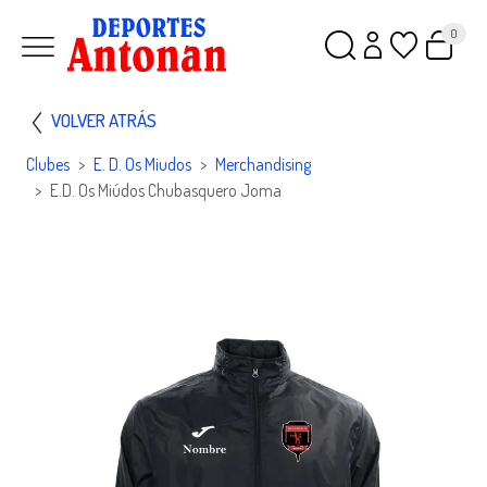
0
VOLVER ATRÁS
Clubes
E. D. Os Miudos
Merchandising
E.D. Os Miúdos Chubasquero Joma