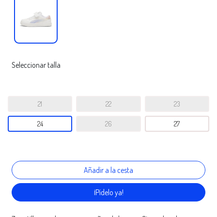
Seleccionar talla
21
22
23
24
26
27
¡Pídelo ya!