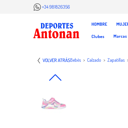
+34 981826356
HOMBRE
MUJE
Marcas
Clubes
VOLVER ATRÁS
Bebés
Calzado
Zapatillas