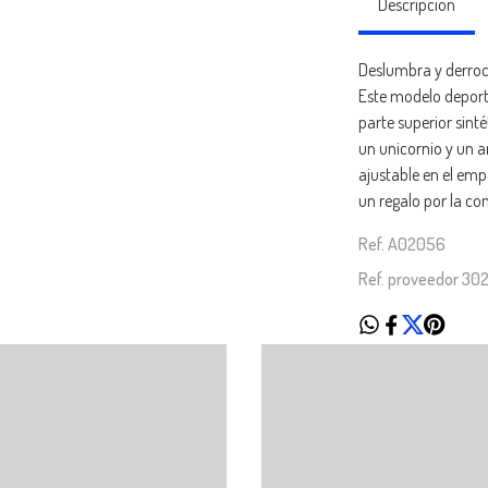
Descripción
Deslumbra y derroc
Este modelo deport
parte superior sin
un unicornio y un ar
ajustable en el em
un regalo por la co
Ref. A02056
Ref. proveedor 3