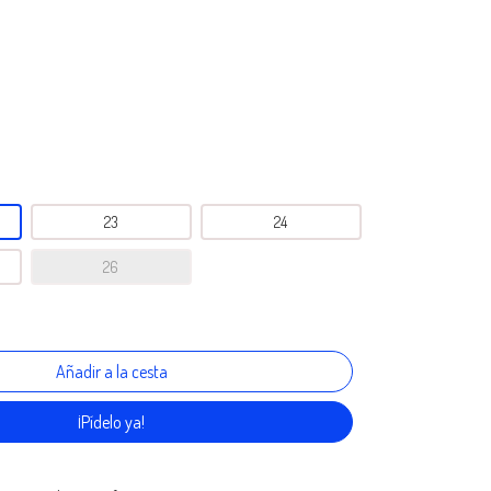
23
24
26
¡Pídelo ya!