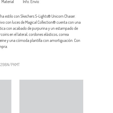
Material
Info. Envío
ha estilo con Skechers S-Lights® Unicorn Chaser.
ivo con luces de Magical Collection® cuenta con una
tética con acabado de purpurina y un estampado de
coíris en el lateral, cordones elásticos, correa
peine y una cómoda plantilla con amortiguación. Con
mpra.
02298N/PKMT