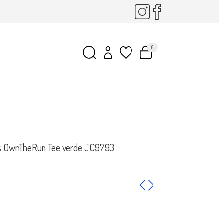
0
s OwnTheRun Tee verde JC9793