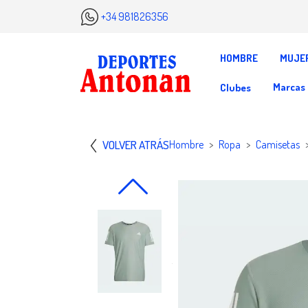
+34 981826356
HOMBRE
MUJE
Marcas
Clubes
VOLVER ATRÁS
Hombre
Ropa
Camisetas