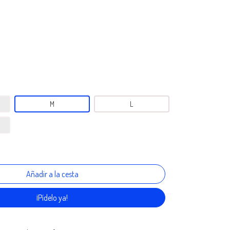
M
L
¡Pídelo ya!