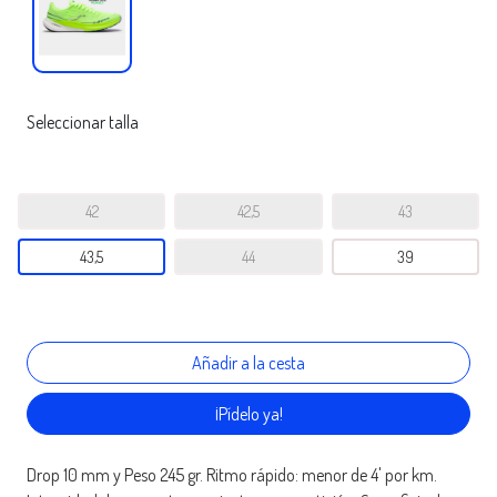
Seleccionar talla
42
42,5
43
43,5
44
39
¡Pídelo ya!
Drop 10 mm y Peso 245 gr. Ritmo rápido: menor de 4' por km.