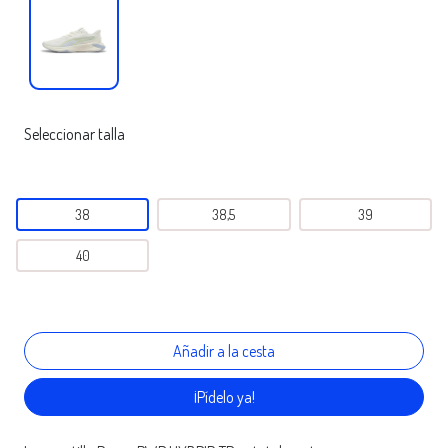
Seleccionar talla
38
38,5
39
40
¡Pídelo ya!