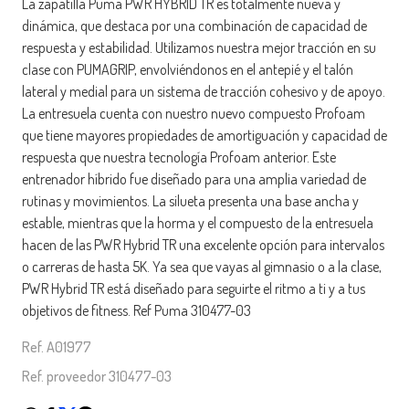
La zapatilla Puma PWR HYBRID TR es totalmente nueva y
dinámica, que destaca por una combinación de capacidad de
respuesta y estabilidad. Utilizamos nuestra mejor tracción en su
clase con PUMAGRIP, envolviéndonos en el antepié y el talón
lateral y medial para un sistema de tracción cohesivo y de apoyo.
La entresuela cuenta con nuestro nuevo compuesto Profoam
que tiene mayores propiedades de amortiguación y capacidad de
respuesta que nuestra tecnología Profoam anterior. Este
entrenador híbrido fue diseñado para una amplia variedad de
rutinas y movimientos. La silueta presenta una base ancha y
estable, mientras que la horma y el compuesto de la entresuela
hacen de las PWR Hybrid TR una excelente opción para intervalos
o carreras de hasta 5K. Ya sea que vayas al gimnasio o a la clase,
PWR Hybrid TR está diseñado para seguirte el ritmo a ti y a tus
objetivos de fitness. Ref Puma 310477-03
Ref. A01977
Ref. proveedor 310477-03