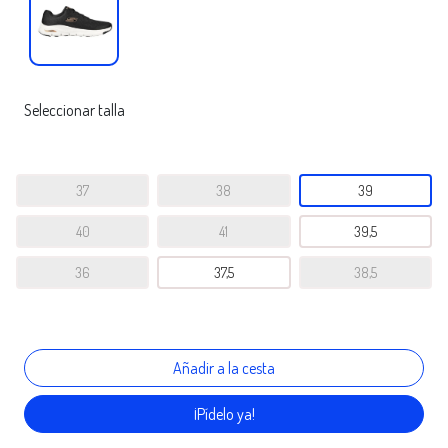
Seleccionar talla
37
38
39
40
41
39,5
36
37,5
38,5
¡Pídelo ya!