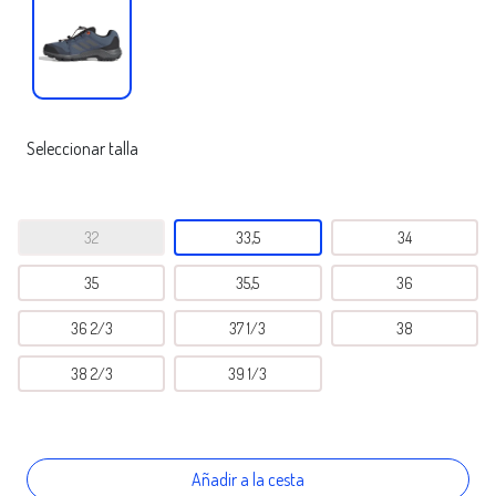
Seleccionar talla
32
33,5
34
35
35,5
36
36 2/3
37 1/3
38
38 2/3
39 1/3