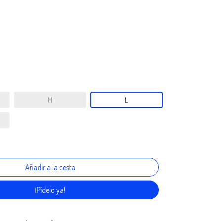
M
L
¡Pídelo ya!