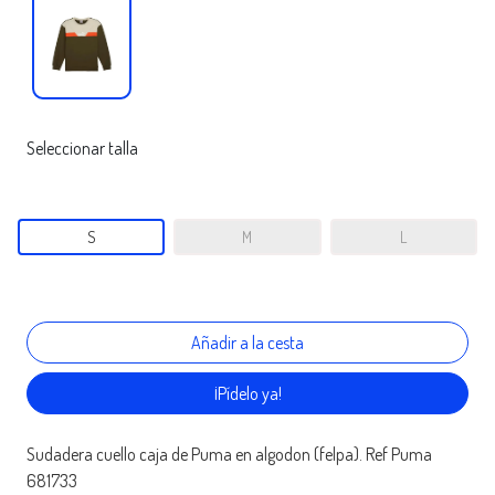
Seleccionar talla
S
M
L
¡Pídelo ya!
Sudadera cuello caja de Puma en algodon (felpa). Ref Puma
681733