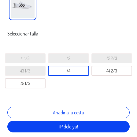
Seleccionar talla
41 1/3
42
42 2/3
43 1/3
44
44 2/3
45 1/3
¡Pídelo ya!