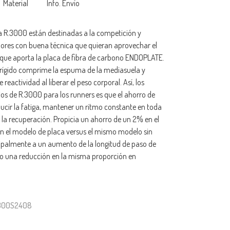
Material
Info. Envío
a R.3000 están destinadas a la competición y
dores con buena técnica que quieran aprovechar el
d que aporta la placa de fibra de carbono ENDOPLATE.
rrígido comprime la espuma de la mediasuela y
eactividad al liberar el peso corporal. Así, los
os de R.3000 para los runners es que el ahorro de
ucir la fatiga, mantener un ritmo constante en toda
ar la recuperación. Propicia un ahorro de un 2% en el
on el modelo de placa versus el mismo modelo sin
cipalmente a un aumento de la longitud de paso de
to una reducción en la misma proporción en
R300S2408