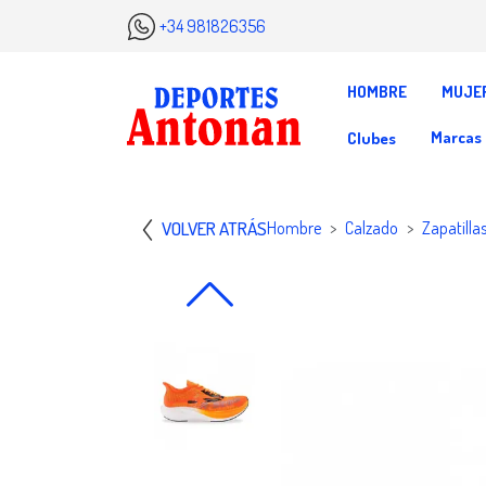
+34 981826356
HOMBRE
MUJE
Marcas
Clubes
VOLVER ATRÁS
Hombre
Calzado
Zapatilla