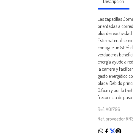
Descripción
Las zapatillas Jom
orientadas a corre
plus de reactivida
Este material semi
consigue un 80% de r
verdaderos benefici
energía ayude a red
la carrera y facilit
gasto energético c
placa. Debido prin
0,8cm y por lo tan
frecuencia de paso.
Ref. A01796
Ref. proveedor R