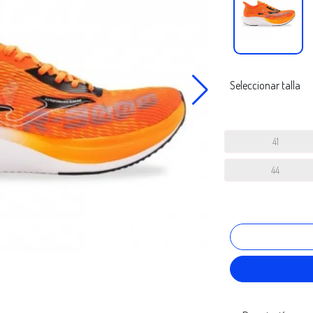
Seleccionar talla
41
44