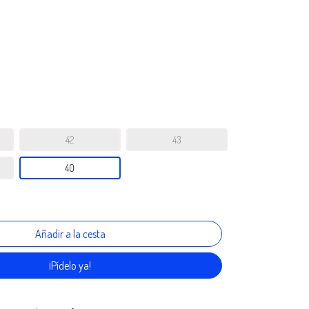
42
43
40
¡Pídelo ya!