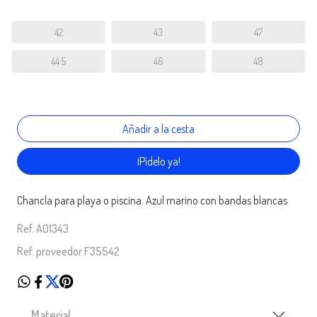
42
43
47
44 5
46
48
¡Pídelo ya!
Chancla para playa o piscina. Azul marino con bandas blancas
Ref. A01343
Ref. proveedor F35542
Material