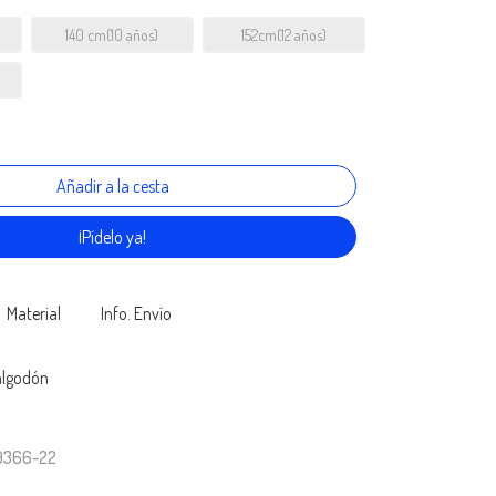
140 cm(10 años)
152cm(12 años)
¡Pídelo ya!
Material
Info. Envío
algodón
79366-22