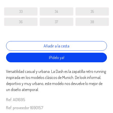
33
34
35
36
37
38
¡Pídelo ya!
Versatilidad casual y urbana. La Dash es la zapatilla retro running
inspirada en los modelos clásicos de Munich. De look informal,
deportivo y muy urbano, este modelo nos devuelve lo mejor de
un diseño atemporal.
Ref. A01695
Ref. proveedor 1690157