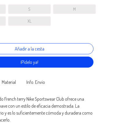
S
M
XL
¡Pídelo ya!
Material
Info. Envío
do French terry Nike Sportswear Club ofrece una
ve con un estilo de eficacia demostrada. La
ario y es lo suficientemente cómoda y duradera como
cerlo.