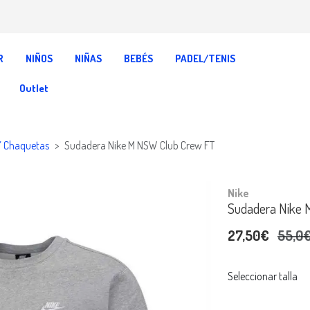
R
NIÑOS
NIÑAS
BEBÉS
PADEL/TENIS
Outlet
Y Chaquetas
Sudadera Nike M NSW Club Crew FT
Nike
Sudadera Nike 
27,50€
55,0
Seleccionar talla