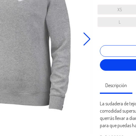
XS
L
Descripción
La sudadera de teji
comodidad supersua
querrás llevar a di
para que puedas ha