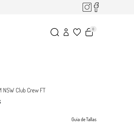
0
M NSW Club Crew FT
€
Guía de Tallas