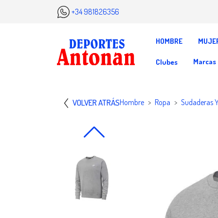
+34 981826356
HOMBRE
MUJE
Marcas
Clubes
VOLVER ATRÁS
Hombre
Ropa
Sudaderas 